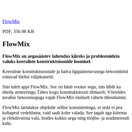
FlowMix
PDF, 356.98 KB
FlowMix
FlowMix on aegasäästev lahendus kiireks ja probleemideta
valuks keeruliste konstruktsioonide loomisel.
Keeruliste konstruktsioonide ja halva ligipääsetavusega betoonitööd
esitavad tõelisi väljakutseid.
Siin tuleb appi FlowMix. See on hästi voolav segu, mis läbib ka
tiheda armeeringu.Täites kogu konstruktsiooni ühtlaselt. Võrreldes
tavalise betooniseguga vajab FlowMix oluliselt vähem tihendamist.
FlowMix tarnitakse objektile sellise konsistentsiga, et seda ei pea
kohapeal vedeldama, vaid saab kohe valada. See tagab aga kiirema
ja efektiivsema valu, hoides kokku aega ning tööjõu- ja seadmerendi
kulu.