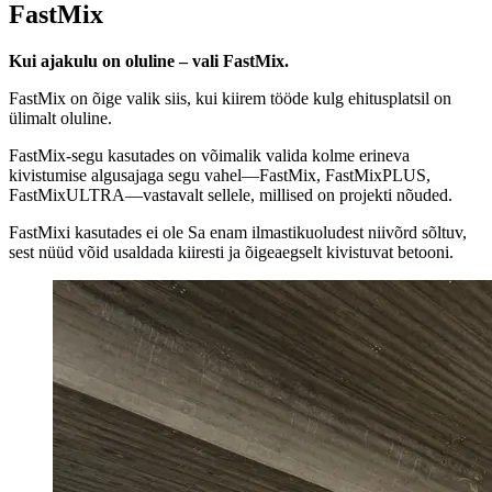
FastMix
Kui ajakulu on oluline – vali FastMix.
FastMix on õige valik siis, kui kiirem tööde kulg ehitusplatsil on
ülimalt oluline.
FastMix-segu kasutades on võimalik valida kolme erineva
kivistumise algusajaga segu vahel—FastMix, FastMixPLUS,
FastMixULTRA—vastavalt sellele, millised on projekti nõuded.
FastMixi kasutades ei ole Sa enam ilmastikuoludest niivõrd sõltuv,
sest nüüd võid usaldada kiiresti ja õigeaegselt kivistuvat betooni.