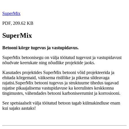
SuperMix
PDF, 209.62 KB
SuperMix
Betooni kõrge tugevus ja vastupidavus.
SuperMix betoonisegu on välja töötatud tugevust ja vastupidavust
nõudvate keerukate ning nõudlike projektide jaoks.
Kasutades projektides SuperMix betooni võid projekteerida ja
ehitada kõrgemaid, väiksema ristlõike ja pikema sildeavaga
rajatisi.SuperMix betooni tugevus ja struktuurne tihedus tagavad
rajatise pikaajalisema vastupidavuse ka keerulistes keskkonna
tingimustes, vähendades betooni karboniseerumist ja korrosiooni.
See spetsiaalselt välja töötatud betoon tagab külmakindluse enam
kui sajaks aastaks!