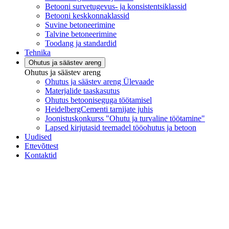
Betooni survetugevus- ja konsistentsiklassid
Betooni keskkonnaklassid
Suvine betoneerimine
Talvine betoneerimine
Toodang ja standardid
Tehnika
Ohutus ja säästev areng
Ohutus ja säästev areng
Ohutus ja säästev areng Ülevaade
Materjalide taaskasutus
Ohutus betooniseguga töötamisel
HeidelbergCementi tarnijate juhis
Joonistuskonkurss "Ohutu ja turvaline töötamine"
Lapsed kirjutasid teemadel tööohutus ja betoon
Uudised
Ettevõttest
Kontaktid