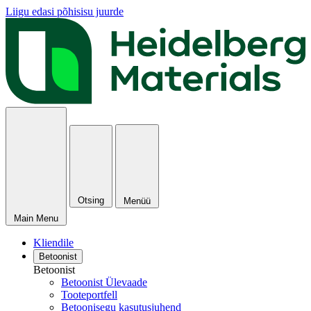
Liigu edasi põhisisu juurde
Otsing
Menüü
Main Menu
Kliendile
Betoonist
Betoonist
Betoonist Ülevaade
Tooteportfell
Betoonisegu kasutusjuhend