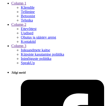
Column 1
Kliendile
Tellimine
Betoonist
Tehnika
Column 2
Ettevõttest
Uudised
Ohutus ja säästev areng
Kontaktid
Column 3
Isikuandmete kaitse
Küpsiste kasutamise poliitika
Inimõiguste poliitika
SpeakUp
Jälgi meid