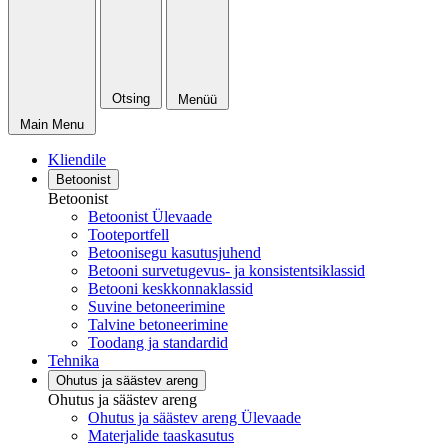
Otsing
Menüü
Main Menu
Kliendile
Betoonist
Betoonist
Betoonist Ülevaade
Tooteportfell
Betoonisegu kasutusjuhend
Betooni survetugevus- ja konsistentsiklassid
Betooni keskkonnaklassid
Suvine betoneerimine
Talvine betoneerimine
Toodang ja standardid
Tehnika
Ohutus ja säästev areng
Ohutus ja säästev areng
Ohutus ja säästev areng Ülevaade
Materjalide taaskasutus