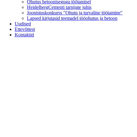
Ohutus betooniseguga töötamisel
HeidelbergCementi tarnijate juhis
Joonistuskonkurss "Ohutu ja turvaline töötamine"
Lapsed kirjutasid teemadel tööohutus ja betoon
Uudised
Ettevõttest
Kontaktid