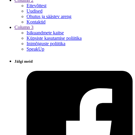
Column 2
Ettevõttest
Uudised
Ohutus ja säästev areng
Kontaktid
Column 3
Isikuandmete kaitse
Küpsiste kasutamise poliitika
Inimõiguste poliitika
SpeakUp
Jälgi meid