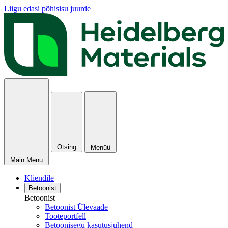
Liigu edasi põhisisu juurde
Otsing
Menüü
Main Menu
Kliendile
Betoonist
Betoonist
Betoonist Ülevaade
Tooteportfell
Betoonisegu kasutusjuhend