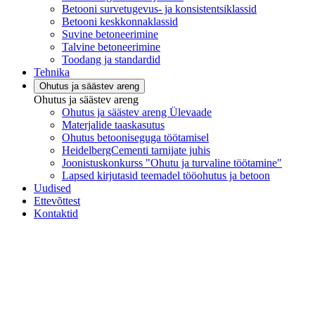
Betooni survetugevus- ja konsistentsiklassid
Betooni keskkonnaklassid
Suvine betoneerimine
Talvine betoneerimine
Toodang ja standardid
Tehnika
Ohutus ja säästev areng
Ohutus ja säästev areng
Ohutus ja säästev areng Ülevaade
Materjalide taaskasutus
Ohutus betooniseguga töötamisel
HeidelbergCementi tarnijate juhis
Joonistuskonkurss "Ohutu ja turvaline töötamine"
Lapsed kirjutasid teemadel tööohutus ja betoon
Uudised
Ettevõttest
Kontaktid