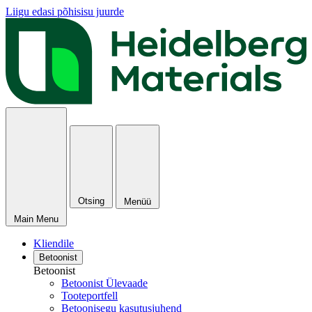
Liigu edasi põhisisu juurde
Otsing
Menüü
Main Menu
Kliendile
Betoonist
Betoonist
Betoonist Ülevaade
Tooteportfell
Betoonisegu kasutusjuhend