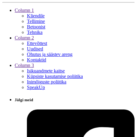
Column 1
Kliendile
Tellimine
Betoonist
Tehnika
Column 2
Ettevõttest
Uudised
Ohutus ja säästev areng
Kontaktid
Column 3
Isikuandmete kaitse
Küpsiste kasutamise poliitika
Inimõiguste poliitika
SpeakUp
Jälgi meid