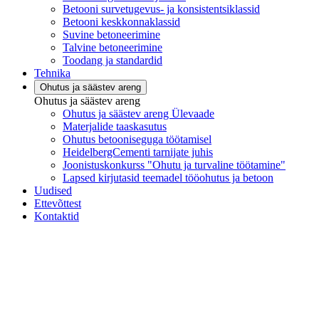
Betooni survetugevus- ja konsistentsiklassid
Betooni keskkonnaklassid
Suvine betoneerimine
Talvine betoneerimine
Toodang ja standardid
Tehnika
Ohutus ja säästev areng
Ohutus ja säästev areng
Ohutus ja säästev areng Ülevaade
Materjalide taaskasutus
Ohutus betooniseguga töötamisel
HeidelbergCementi tarnijate juhis
Joonistuskonkurss "Ohutu ja turvaline töötamine"
Lapsed kirjutasid teemadel tööohutus ja betoon
Uudised
Ettevõttest
Kontaktid