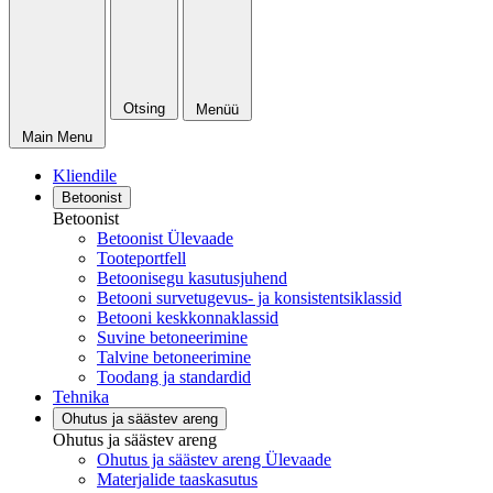
Otsing
Menüü
Main Menu
Kliendile
Betoonist
Betoonist
Betoonist Ülevaade
Tooteportfell
Betoonisegu kasutusjuhend
Betooni survetugevus- ja konsistentsiklassid
Betooni keskkonnaklassid
Suvine betoneerimine
Talvine betoneerimine
Toodang ja standardid
Tehnika
Ohutus ja säästev areng
Ohutus ja säästev areng
Ohutus ja säästev areng Ülevaade
Materjalide taaskasutus