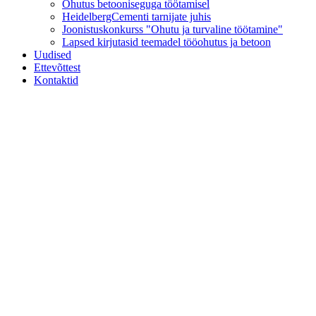
Ohutus betooniseguga töötamisel
HeidelbergCementi tarnijate juhis
Joonistuskonkurss "Ohutu ja turvaline töötamine"
Lapsed kirjutasid teemadel tööohutus ja betoon
Uudised
Ettevõttest
Kontaktid