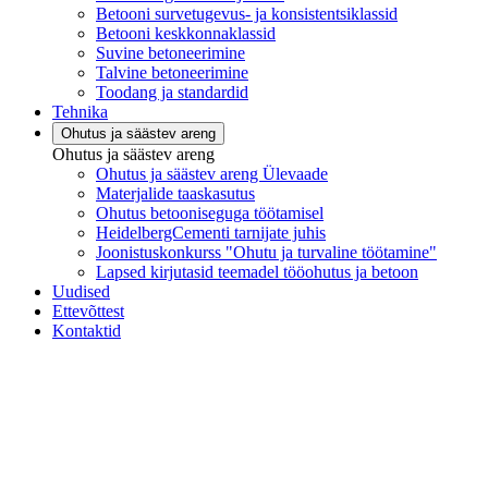
Betooni survetugevus- ja konsistentsiklassid
Betooni keskkonnaklassid
Suvine betoneerimine
Talvine betoneerimine
Toodang ja standardid
Tehnika
Ohutus ja säästev areng
Ohutus ja säästev areng
Ohutus ja säästev areng Ülevaade
Materjalide taaskasutus
Ohutus betooniseguga töötamisel
HeidelbergCementi tarnijate juhis
Joonistuskonkurss "Ohutu ja turvaline töötamine"
Lapsed kirjutasid teemadel tööohutus ja betoon
Uudised
Ettevõttest
Kontaktid