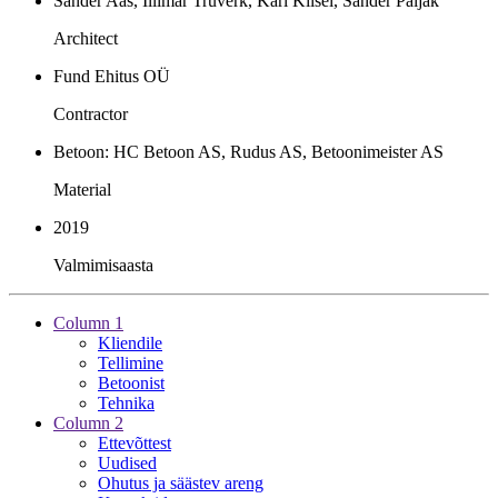
Sander Aas, Illimar Truverk, Karl Kiisel, Sander Paljak
Architect
Fund Ehitus OÜ
Contractor
Betoon: HC Betoon AS, Rudus AS, Betoonimeister AS
Material
2019
Valmimisaasta
Column 1
Kliendile
Tellimine
Betoonist
Tehnika
Column 2
Ettevõttest
Uudised
Ohutus ja säästev areng