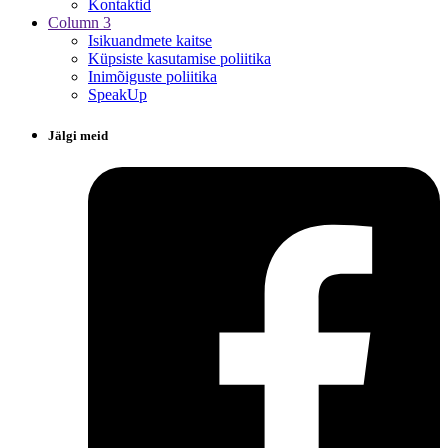
Kontaktid
Column 3
Isikuandmete kaitse
Küpsiste kasutamise poliitika
Inimõiguste poliitika
SpeakUp
Jälgi meid