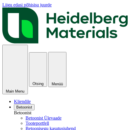
Liigu edasi põhisisu juurde
Otsing
Menüü
Main Menu
Kliendile
Betoonist
Betoonist
Betoonist Ülevaade
Tooteportfell
Betoonisegu kasutusjuhend