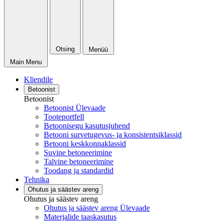
Otsing
Menüü
Main Menu
Kliendile
Betoonist
Betoonist
Betoonist Ülevaade
Tooteportfell
Betoonisegu kasutusjuhend
Betooni survetugevus- ja konsistentsiklassid
Betooni keskkonnaklassid
Suvine betoneerimine
Talvine betoneerimine
Toodang ja standardid
Tehnika
Ohutus ja säästev areng
Ohutus ja säästev areng
Ohutus ja säästev areng Ülevaade
Materjalide taaskasutus