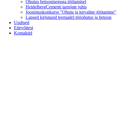
Ohutus betooniseguga töötamisel
HeidelbergCementi tarnijate juhis
Joonistuskonkurss "Ohutu ja turvaline töötamine"
Lapsed kirjutasid teemadel tööohutus ja betoon
Uudised
Ettevõttest
Kontaktid