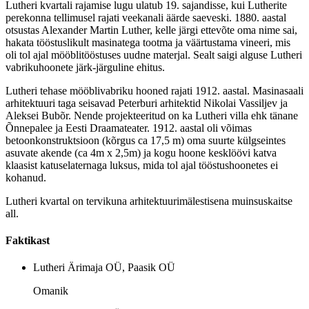
Lutheri kvartali rajamise lugu ulatub 19. sajandisse, kui Lutherite
perekonna tellimusel rajati veekanali äärde saeveski. 1880. aastal
otsustas Alexander Martin Luther, kelle järgi ettevõte oma nime sai,
hakata tööstuslikult masinatega tootma ja väärtustama vineeri, mis
oli tol ajal mööblitööstuses uudne materjal. Sealt saigi alguse Lutheri
vabrikuhoonete järk-järguline ehitus.
Lutheri tehase mööblivabriku hooned rajati 1912. aastal. Masinasaali
arhitektuuri taga seisavad Peterburi arhitektid Nikolai Vassiljev ja
Aleksei Bubõr. Nende projekteeritud on ka Lutheri villa ehk tänane
Õnnepalee ja Eesti Draamateater. 1912. aastal oli võimas
betoonkonstruktsioon (kõrgus ca 17,5 m) oma suurte külgseintes
asuvate akende (ca 4m x 2,5m) ja kogu hoone kesklöövi katva
klaasist katuselaternaga luksus, mida tol ajal tööstushoonetes ei
kohanud.
Lutheri kvartal on tervikuna arhitektuurimälestisena muinsuskaitse
all.
Faktikast
Lutheri Ärimaja OÜ, Paasik OÜ
Omanik