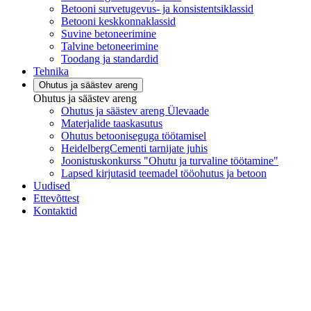
Betooni survetugevus- ja konsistentsiklassid
Betooni keskkonnaklassid
Suvine betoneerimine
Talvine betoneerimine
Toodang ja standardid
Tehnika
Ohutus ja säästev areng
Ohutus ja säästev areng
Ohutus ja säästev areng Ülevaade
Materjalide taaskasutus
Ohutus betooniseguga töötamisel
HeidelbergCementi tarnijate juhis
Joonistuskonkurss "Ohutu ja turvaline töötamine"
Lapsed kirjutasid teemadel tööohutus ja betoon
Uudised
Ettevõttest
Kontaktid