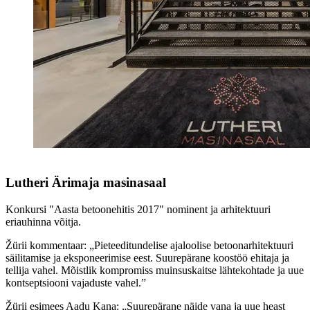
Lutheri Ärimaja masinasaal
Konkursi "Aasta betoonehitis 2017" nominent ja arhitektuuri
eriauhinna võitja.
Žürii kommentaar: „Pieteeditundelise ajaloolise betoonarhitektuuri
säilitamise ja eksponeerimise eest. Suurepärane koostöö ehitaja ja
tellija vahel. Mõistlik kompromiss muinsuskaitse lähtekohtade ja uue
kontseptsiooni vajaduste vahel.”
Žürii esimees Aadu Kana: „Suurepärane näide vana ja uue heast