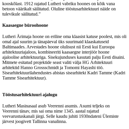
kooskõlast. 1912 rajatud Lutheri vabriku hoones on kõik vana
betoon väärikalt säilitatud. Oluline tööstusarhitektuuri näide on
tulevikule säilitatud.”
Kaasaegne büroohoone
Lutheri Ärimaja hoone on eriline oma klaasist katuse poolest, mis oli
omal ajal suurim ja tänapäeval üks suurimaid klaaskatuseid
Baltimaades. Arvestades hoone olulisust nii Eesti kui Euroopa
arhitektuuriajaloos, kombineeriti kaasaegne interjöör hoone
ajaloolise arhitektuuriga. Sisekujunduses kasutati palju Eesti disaini.
Mitmete esitatud projektide seast valiti välja HG Arhitektuuri
arhitektid Hanno Grossschmidt ja Tomomi Hayashi töö.
Sisearhitektuurilahendustes abistas sisearhitekt Kadri Tamme (Kadri
Tamme Sisearhitektuur).
Tööstusarhitektuuri ajalugu
Lutheri Masinasaal asub Veerenni asumis. Asumi teljeks on
Veerenni tänav, mis sai oma nime 1345. aastal rajatud
veevarustuskanali järgi. Selle kaudu juhiti 1930ndateni Ülemiste
järvest joogivett Tallinna vanalinna.