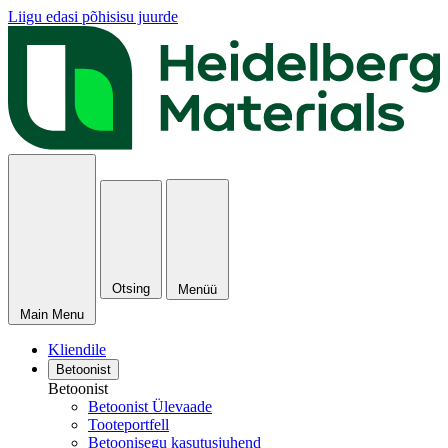
Liigu edasi põhisisu juurde
Otsing
Menüü
Main Menu
Kliendile
Betoonist
Betoonist
Betoonist Ülevaade
Tooteportfell
Betoonisegu kasutusjuhend