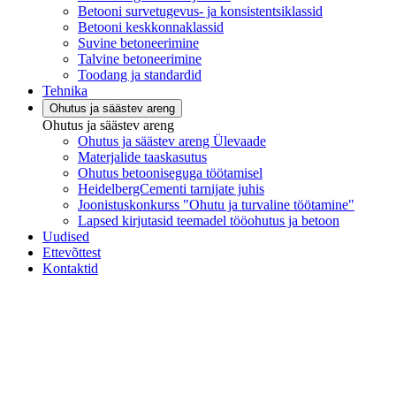
Betooni survetugevus- ja konsistentsiklassid
Betooni keskkonnaklassid
Suvine betoneerimine
Talvine betoneerimine
Toodang ja standardid
Tehnika
Ohutus ja säästev areng
Ohutus ja säästev areng
Ohutus ja säästev areng Ülevaade
Materjalide taaskasutus
Ohutus betooniseguga töötamisel
HeidelbergCementi tarnijate juhis
Joonistuskonkurss "Ohutu ja turvaline töötamine"
Lapsed kirjutasid teemadel tööohutus ja betoon
Uudised
Ettevõttest
Kontaktid