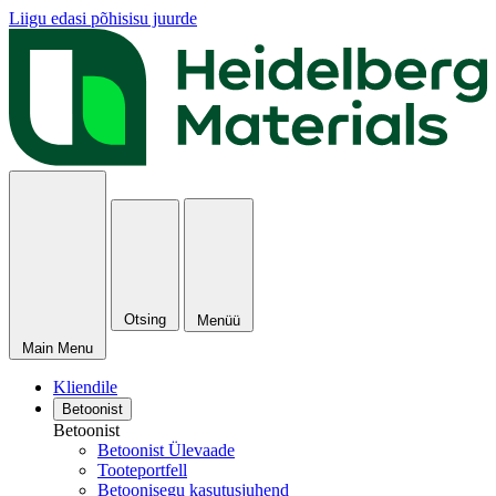
Liigu edasi põhisisu juurde
Otsing
Menüü
Main Menu
Kliendile
Betoonist
Betoonist
Betoonist Ülevaade
Tooteportfell
Betoonisegu kasutusjuhend