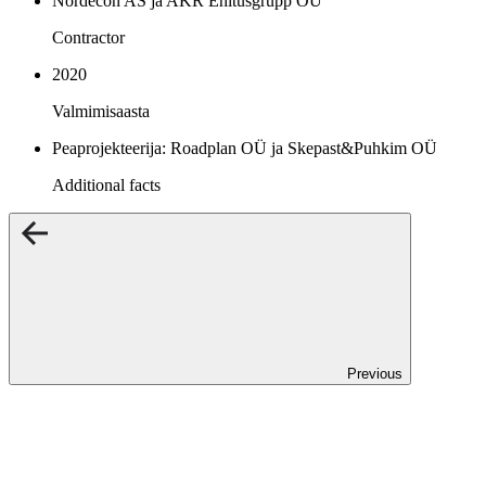
Nordecon AS ja AKR Ehitusgrupp OÜ
Contractor
2020
Valmimisaasta
Peaprojekteerija: Roadplan OÜ ja Skepast&Puhkim OÜ
Additional facts
Previous