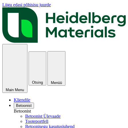
Liigu edasi põhisisu juurde
Otsing
Menüü
Main Menu
Kliendile
Betoonist
Betoonist
Betoonist Ülevaade
Tooteportfell
Betoonisegu kasutusjuhend