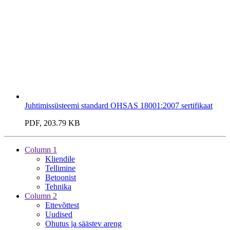
Juhtimissüsteemi standard OHSAS 18001:2007 sertifikaat
PDF, 203.79 KB
Column 1
Kliendile
Tellimine
Betoonist
Tehnika
Column 2
Ettevõttest
Uudised
Ohutus ja säästev areng