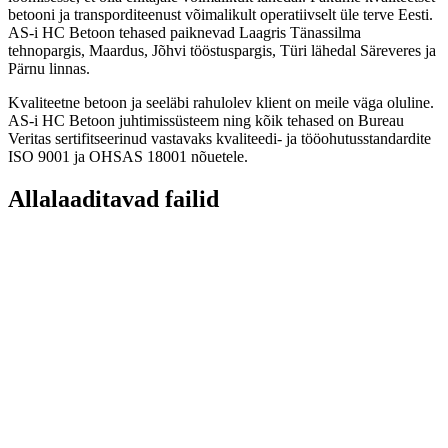
betooni ja transporditeenust võimalikult operatiivselt üle terve Eesti.
AS-i HC Betoon tehased paiknevad Laagris Tänassilma
tehnopargis, Maardus, Jõhvi tööstuspargis, Türi lähedal Säreveres ja
Pärnu linnas.
Kvaliteetne betoon ja seeläbi rahulolev klient on meile väga oluline.
AS-i HC Betoon juhtimissüsteem ning kõik tehased on Bureau
Veritas sertifitseerinud vastavaks kvaliteedi- ja tööohutusstandardite
ISO 9001 ja OHSAS 18001 nõuetele.
Allalaaditavad failid