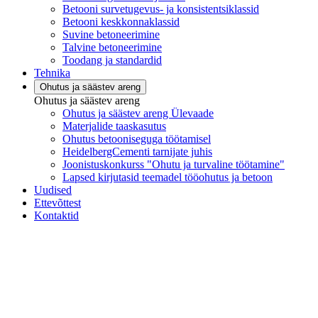
Betooni survetugevus- ja konsistentsiklassid
Betooni keskkonnaklassid
Suvine betoneerimine
Talvine betoneerimine
Toodang ja standardid
Tehnika
Ohutus ja säästev areng
Ohutus ja säästev areng
Ohutus ja säästev areng Ülevaade
Materjalide taaskasutus
Ohutus betooniseguga töötamisel
HeidelbergCementi tarnijate juhis
Joonistuskonkurss "Ohutu ja turvaline töötamine"
Lapsed kirjutasid teemadel tööohutus ja betoon
Uudised
Ettevõttest
Kontaktid