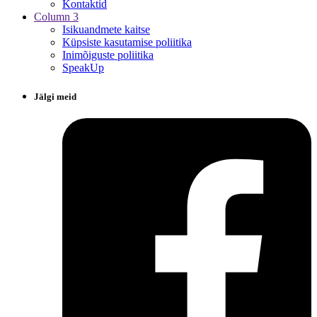
Kontaktid
Column 3
Isikuandmete kaitse
Küpsiste kasutamise poliitika
Inimõiguste poliitika
SpeakUp
Jälgi meid