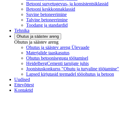
Betooni survetugevus- ja konsistentsiklassid
Betooni keskkonnaklassid
Suvine betoneerimine
Talvine betoneerimine
Toodang ja standardid
Tehnika
Ohutus ja säästev areng
Ohutus ja säästev areng
Ohutus ja säästev areng Ülevaade
Materjalide taaskasutus
Ohutus betooniseguga töötamisel
HeidelbergCementi tarnijate juhis
Joonistuskonkurss "Ohutu ja turvaline töötamine"
Lapsed kirjutasid teemadel tööohutus ja betoon
Uudised
Ettevõttest
Kontaktid