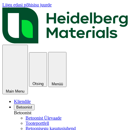
Liigu edasi põhisisu juurde
Otsing
Menüü
Main Menu
Kliendile
Betoonist
Betoonist
Betoonist Ülevaade
Tooteportfell
Betoonisegu kasutusjuhend