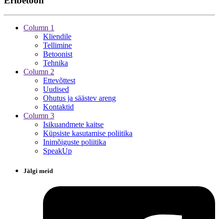
Eribetoon
Column 1
Kliendile
Tellimine
Betoonist
Tehnika
Column 2
Ettevõttest
Uudised
Ohutus ja säästev areng
Kontaktid
Column 3
Isikuandmete kaitse
Küpsiste kasutamise poliitika
Inimõiguste poliitika
SpeakUp
Jälgi meid