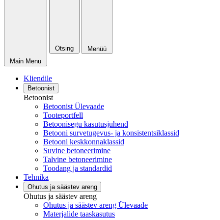
Otsing
Menüü
Main Menu
Kliendile
Betoonist
Betoonist
Betoonist Ülevaade
Tooteportfell
Betoonisegu kasutusjuhend
Betooni survetugevus- ja konsistentsiklassid
Betooni keskkonnaklassid
Suvine betoneerimine
Talvine betoneerimine
Toodang ja standardid
Tehnika
Ohutus ja säästev areng
Ohutus ja säästev areng
Ohutus ja säästev areng Ülevaade
Materjalide taaskasutus