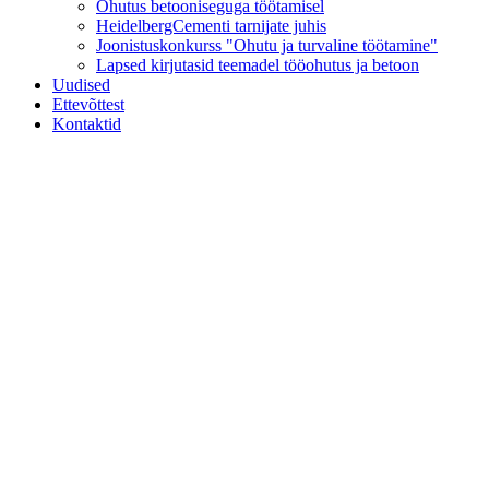
Ohutus betooniseguga töötamisel
HeidelbergCementi tarnijate juhis
Joonistuskonkurss "Ohutu ja turvaline töötamine"
Lapsed kirjutasid teemadel tööohutus ja betoon
Uudised
Ettevõttest
Kontaktid