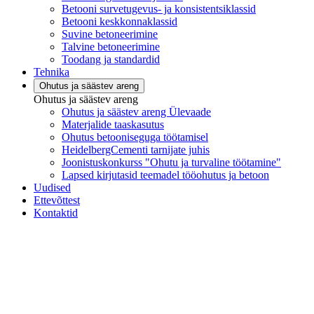
Betooni survetugevus- ja konsistentsiklassid
Betooni keskkonnaklassid
Suvine betoneerimine
Talvine betoneerimine
Toodang ja standardid
Tehnika
Ohutus ja säästev areng
Ohutus ja säästev areng
Ohutus ja säästev areng Ülevaade
Materjalide taaskasutus
Ohutus betooniseguga töötamisel
HeidelbergCementi tarnijate juhis
Joonistuskonkurss "Ohutu ja turvaline töötamine"
Lapsed kirjutasid teemadel tööohutus ja betoon
Uudised
Ettevõttest
Kontaktid