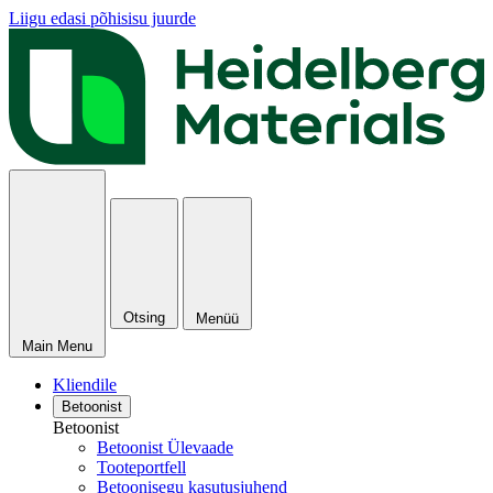
Liigu edasi põhisisu juurde
Otsing
Menüü
Main Menu
Kliendile
Betoonist
Betoonist
Betoonist Ülevaade
Tooteportfell
Betoonisegu kasutusjuhend